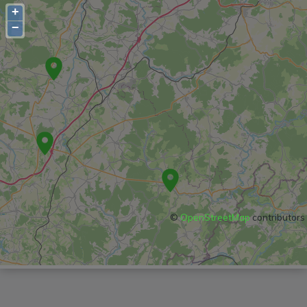
+
−
©
OpenStreetMap
contributors