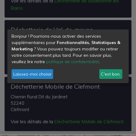
Voir les détails de la
Déchetterie de Bourbonne les
Bains
Déchetterie de Val-de-meuse
Bonjour ! Pourrions-nous activer des services
Zi du Breuil
supplémentaires pour
Fonctionnalités, Statistiques &
52140
Marketing
? Vous pouvez toujours modifier ou retirer
Val-de-Meuse
votre consentement plus tard. Pour en savoir plus,
veuillez lire notre
politique de confidentialité
.
Voir les détails de la
Déchetterie de Val-de-meuse
Laissez-moi choisir
C'est bon.
Déchetterie Mobile de Clefmont
Chemin Rural Dit du Jardinet
52240
Clefmont
Voir les détails de la
Déchetterie Mobile de Clefmont