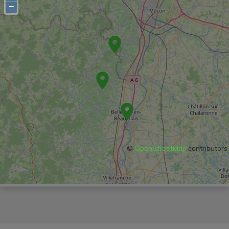
−
©
OpenStreetMap
contributors