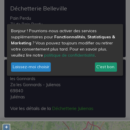
Déchetterie Belleville
Pain Perdu
Z.I de Pain Perdu
69220
Bonjour ! Pourrions-nous activer des services
Belleville
supplémentaires pour
Fonctionnalités, Statistiques &
Marketing
? Vous pouvez toujours modifier ou retirer
Voir les détails de la
Déchetterie Belleville
votre consentement plus tard. Pour en savoir plus,
veuillez lire notre
politique de confidentialité
.
Laissez-moi choisir
C'est bon.
Déchetterie Julienas
les Gonnards
Za les Gonnards - Julienas
69840
Juliénas
Voir les détails de la
Déchetterie Julienas
+