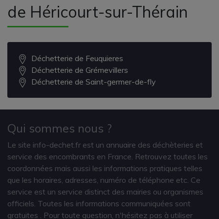
de Héricourt-sur-Thérain
Déchetterie de Feuquieres
Déchetterie de Grémevillers
Déchetterie de Saint-germer-de-fly
Qui sommes nous ?
Le site info-dechet.fr est un annuaire des déchèteries et
service des encombrants en France. Retrouvez toutes les
coordonnées mais aussi les informations pratiques telles
que les horaires, adresses, numéro de téléphone etc. Ce
service est un service distinct des mairies ou organismes
officiels. Toutes les informations communiquées sont
gratuites
. Pour toute question, n'hésitez pas à utiliser