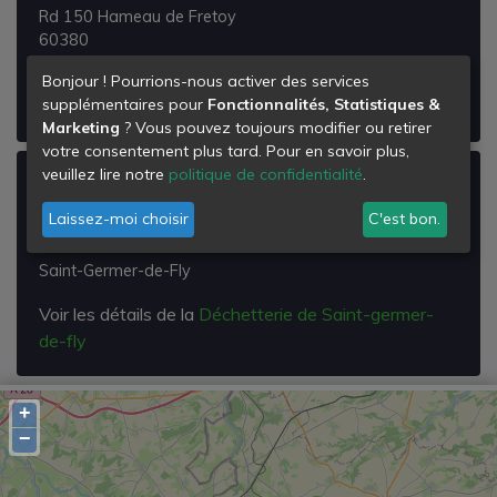
Rd 150 Hameau de Fretoy
60380
Grémévillers
Bonjour ! Pourrions-nous activer des services
supplémentaires pour
Fonctionnalités, Statistiques &
Voir les détails de la
Déchetterie de Grémevillers
Marketing
? Vous pouvez toujours modifier ou retirer
votre consentement plus tard. Pour en savoir plus,
veuillez lire notre
politique de confidentialité
.
Déchetterie de Saint-germer-de-fly
Laissez-moi choisir
C'est bon.
Rd 22 Vers le Coudray St Germer
60850
Saint-Germer-de-Fly
Voir les détails de la
Déchetterie de Saint-germer-
de-fly
+
−