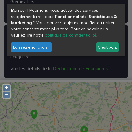
Grémévillers
Bonjour ! Pourrions-nous activer des services
Voir les détails de la
Déchetterie de Grémevillers
supplémentaires pour
Fonctionnalités, Statistiques &
Marketing
? Vous pouvez toujours modifier ou retirer
votre consentement plus tard. Pour en savoir plus,
Déchetterie de Feuquieres
veuillez lire notre
politique de confidentialité
.
Zi du Moulin Renard
Laissez-moi choisir
C'est bon.
60960
Feuquières
Voir les détails de la
Déchetterie de Feuquieres
+
−