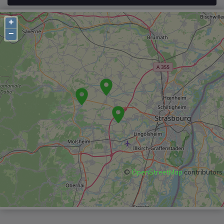
+
−
©
OpenStreetMap
contributors