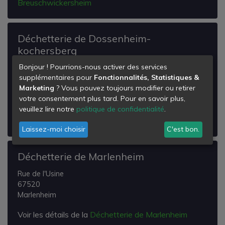
Breuschwickersheim
Déchetterie de Dossenheim-
kochersberg
Bonjour ! Pourrions-nous activer des services
D79
supplémentaires pour
Fonctionnalités, Statistiques &
67117
Marketing
? Vous pouvez toujours modifier ou retirer
Dossenheim-Kochersberg
votre consentement plus tard. Pour en savoir plus,
Voir les détails de la
Déchetterie de Dossenheim-
veuillez lire notre
politique de confidentialité
.
kochersberg
Laissez-moi choisir
C'est bon.
Déchetterie de Marlenheim
Rue de l'Usine
67520
Marlenheim
Voir les détails de la
Déchetterie de Marlenheim