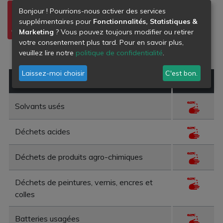
Bonjour ! Pourrions-nous activer des services
supplémentaires pour
Fonctionnalités, Statistiques &
Marketing
? Vous pouvez toujours modifier ou retirer
votre consentement plus tard. Pour en savoir plus,
DÉCHETS DE
PNEUS
veuillez lire notre
politique de confidentialité
.
PEINTURE
Laissez-moi choisir
C'est bon.
Type de déchet
Danger
Solvants usés
Déchets acides
Déchets de produits agro-chimiques
Déchets de peintures, vernis, encres et
colles
Batteries usagées