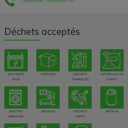
Téléphone : 0368985190
Déchets acceptés
BATTERIES
CARTONS
DÉCHETS
MATÉRIAUX DE
PILES
CHIMIQUES
CONST.
ELECTRO
MEUBLES
DÉCHETS
MÉTAUX
MÉNAGER
VERTS