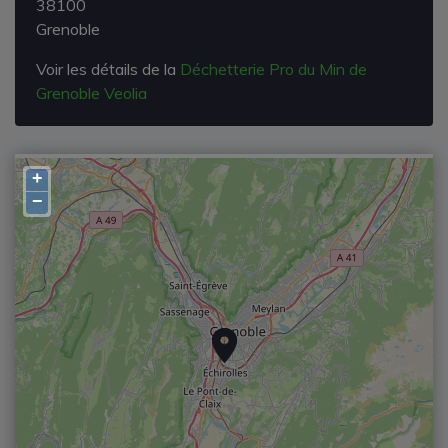
38100
Grenoble
Voir les détails de la
Déchetterie Pro du Min de
Grenoble Veolia
+
−