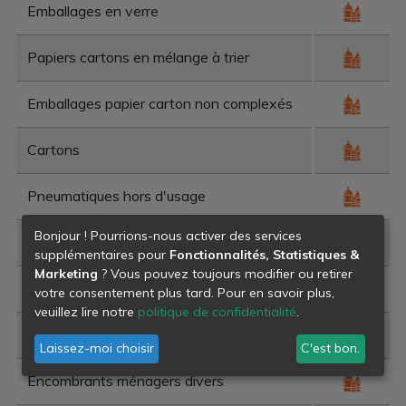
Emballages en verre
Papiers cartons en mélange à trier
Emballages papier carton non complexés
Cartons
Pneumatiques hors d'usage
Bonjour ! Pourrions-nous activer des services
Emballages en matières plastiques
supplémentaires pour
Fonctionnalités, Statistiques &
Marketing
? Vous pouvez toujours modifier ou retirer
Déchets de bois
votre consentement plus tard. Pour en savoir plus,
veuillez lire notre
politique de confidentialité
.
Déchets textiles
Laissez-moi choisir
C'est bon.
Encombrants ménagers divers