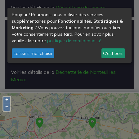
Voir les détails de la
Déchetterie de Jouarre
Bonjour ! Pourrions-nous activer des services
supplémentaires pour
Fonctionnalités, Statistiques &
Marketing
? Vous pouvez toujours modifier ou retirer
Déchetterie de Nanteuil les Meaux
votre consentement plus tard. Pour en savoir plus,
Lieu Dit les Bruyères
veuillez lire notre
politique de confidentialité
.
Rue Fortuna Régnier
77100
Laissez-moi choisir
C'est bon.
Nanteuil-lès-Meaux
Voir les détails de la
Déchetterie de Nanteuil les
Meaux
+
−