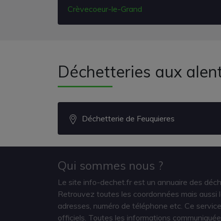
Crèvecoeur-le-Grand
Déchetteries aux alent
Déchetterie de Feuquieres
Qui sommes nous ?
Le site info-dechet.fr est un annuaire des déc
Retrouvez toutes les coordonnées mais aussi le
adresses, numéro de téléphone etc. Ce service 
officiels. Toutes les informations communiquée