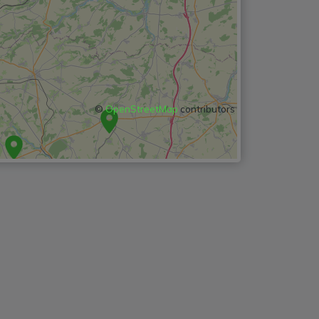
©
OpenStreetMap
contributors