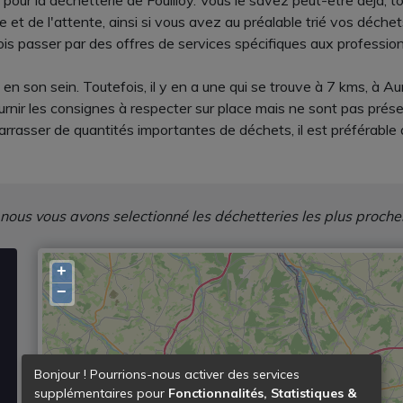
t pour la déchetterie de Fouilloy. Vous le savez peut-être déjà,
e et de l'attente, ainsi si vous avez au préalable trié vos déc
ois passer par des offres de services spécifiques aux profession
 en son sein. Toutefois, il y en a une qui se trouve à 7 kms, à 
rnir les consignes à respecter sur place mais ne sont pas prése
rrasser de quantités importantes de déchets, il est préférable d
 nous vous avons selectionné les déchetteries les plus proche
+
−
Bonjour ! Pourrions-nous activer des services
supplémentaires pour
Fonctionnalités, Statistiques &