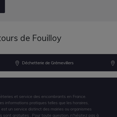
ours de Fouilloy
Déchetterie de Grémevillers
hèteries et service des encombrants en France.
s informations pratiques telles que les horaires,
est un service distinct des mairies ou organismes
s sont gratuites
. Pour toute question, n'hésitez pas à