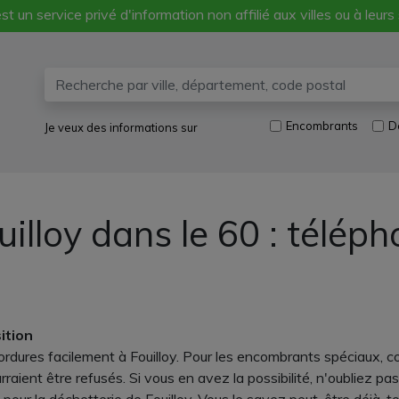
st un service privé d'information non affilié aux villes ou à leurs
Encombrants
D
Je veux des informations sur
uilloy dans le 60 : télép
ition
rdures facilement à Fouilloy. Pour les encombrants spéciaux, co
ourraient être refusés. Si vous en avez la possibilité, n'oubliez 