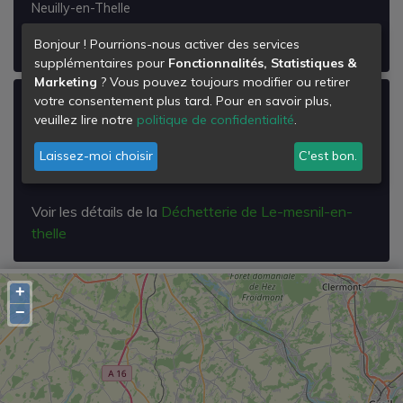
Neuilly-en-Thelle
Voir les détails de la
Déchetterie de Neuilly-en-thelle
Bonjour ! Pourrions-nous activer des services
supplémentaires pour
Fonctionnalités, Statistiques &
Marketing
? Vous pouvez toujours modifier ou retirer
votre consentement plus tard. Pour en savoir plus,
Déchetterie de Le-mesnil-en-thelle
veuillez lire notre
politique de confidentialité
.
Rd 924
Laissez-moi choisir
C'est bon.
60530
Le Mesnil-en-Thelle
Voir les détails de la
Déchetterie de Le-mesnil-en-
thelle
+
−