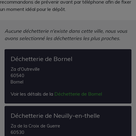
recommandons de prévenir avant par téléphone afin de fixer
un moment idéal pour le dépôt.
Aucune déchetterie n'existe dans cette ville, nous vous
avons selectionné les déchetteries les plus proches.
Déchetterie de Bornel
Za d'Outreville
60540
Bornel
Voir les détails de la
Déchetterie de Bornel
Déchetterie de Neuilly-en-thelle
Za de la Croix de Guerre
60530