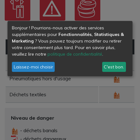
TISSUS
DÉCHETS
PNEUS
Bonjour ! Pourrions-nous activer des services
VÊTEMENTS
DANGEREUX
supplémentaires pour
Fonctionnalités, Statistiques &
Marketing
? Vous pouvez toujours modifier ou retirer
Type de déchet
Danger
votre consentement plus tard. Pour en savoir plus,
veuillez lire notre
politique de confidentialité
.
Déchets amiantés
Laissez-moi choisir
C'est bon.
Pneumatiques hors d'usage
Déchets textiles
Niveau de danger
- déchets banals
- déchets dangereux