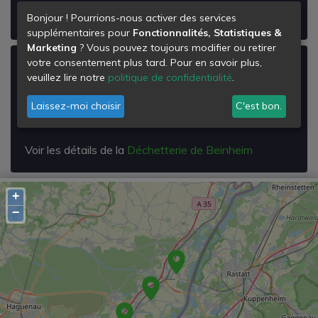
Voir les détails de la
Déchetterie de Sessenheim
Bonjour ! Pourrions-nous activer des services
supplémentaires pour
Fonctionnalités, Statistiques &
Marketing
? Vous pouvez toujours modifier ou retirer
votre consentement plus tard. Pour en savoir plus,
Déchetterie de Beinheim
veuillez lire notre
politique de confidentialité
.
Lieu-dit : Niederwald
Laissez-moi choisir
C'est bon.
67930
Beinheim
Voir les détails de la
Déchetterie de Beinheim
+
−