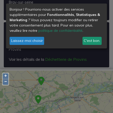
Bray-sur-seine
Bonjour ! Pourrions-nous activer des services
Voir les détails de la
Déchetterie de Bray-sur-seine
supplémentaires pour
Fonctionnalités, Statistiques &
Marketing
? Vous pouvez toujours modifier ou retirer
votre consentement plus tard. Pour en savoir plus,
Déchetterie de Provins
veuillez lire notre
politique de confidentialité
.
Chemin des Grattons
Laissez-moi choisir
C'est bon.
77160
Provins
Voir les détails de la
Déchetterie de Provins
+
−