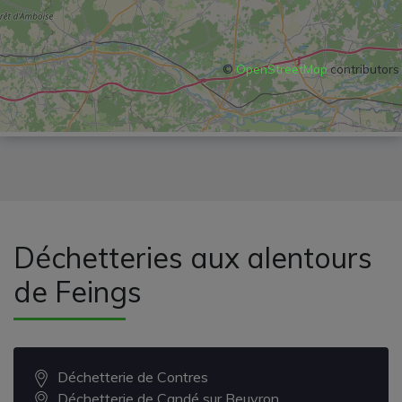
©
OpenStreetMap
contributors
Déchetteries aux alentours
de Feings
Déchetterie de Contres
Déchetterie de Candé sur Beuvron