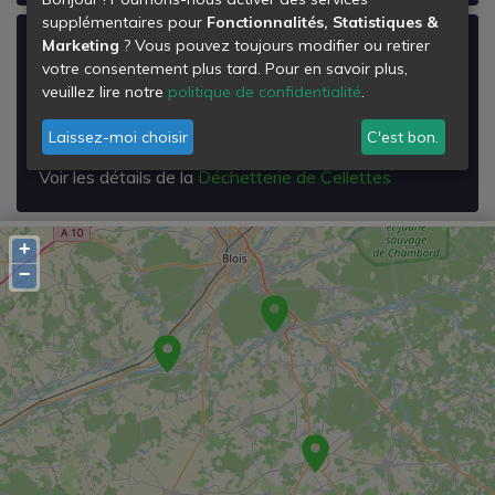
supplémentaires pour
Fonctionnalités, Statistiques &
Déchetterie de Cellettes
Marketing
? Vous pouvez toujours modifier ou retirer
votre consentement plus tard. Pour en savoir plus,
Chemin de Charlemagne
veuillez lire notre
politique de confidentialité
.
41120
Cellettes
Laissez-moi choisir
C'est bon.
Voir les détails de la
Déchetterie de Cellettes
+
−