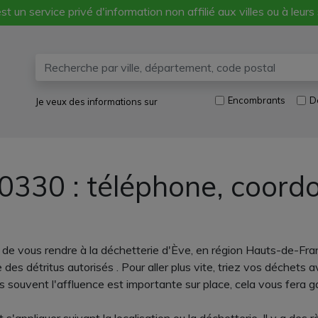
st un service privé d'information non affilié aux villes ou à leurs
Encombrants
D
Je veux des informations sur
0330 : téléphone, coord
t de vous rendre à la déchetterie d'Ève, en région Hauts-de-Fran
des détritus autorisés . Pour aller plus vite, triez vos déchets 
ès souvent l'affluence est importante sur place, cela vous fera ga