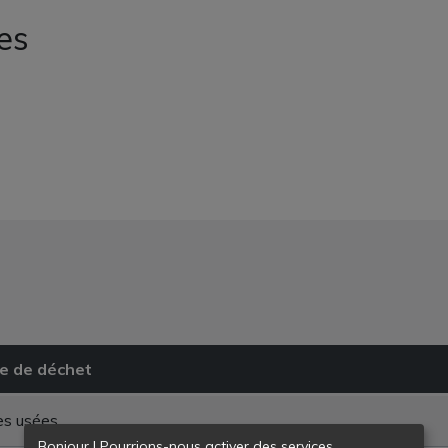
es
e de déchet
es usées
Bonjour ! Pourrions-nous activer des services