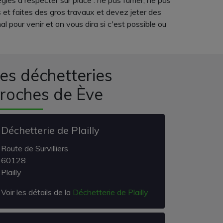
règles à respecter sur place : ne pas fumer, ne pas
s et faites des gros travaux et devez jeter des
 pour venir et on vous dira si c'est possible ou
es déchetteries
roches de Ève
Déchetterie de Plailly
Route de Survilliers
60128
Plailly
Voir les détails de la
Déchetterie de Plailly