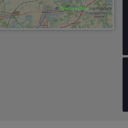
©
OpenStreetMap
contributors