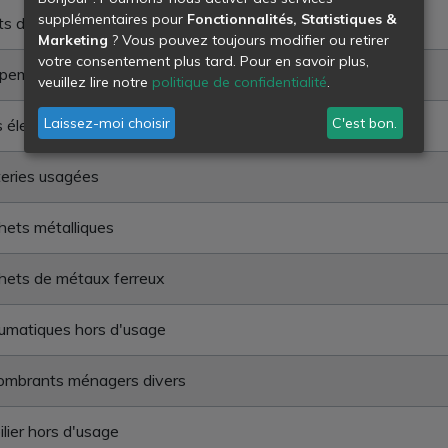
supplémentaires pour
Fonctionnalités, Statistiques &
ts déchets chimiques en mélange
Marketing
? Vous pouvez toujours modifier ou retirer
votre consentement plus tard. Pour en savoir plus,
pements électriques et électroniques hors d'usage
veuillez lire notre
politique de confidentialité
.
Laissez-moi choisir
C'est bon.
s électriques usagées
eries usagées
ets métalliques
hets de métaux ferreux
umatiques hors d'usage
ombrants ménagers divers
lier hors d'usage