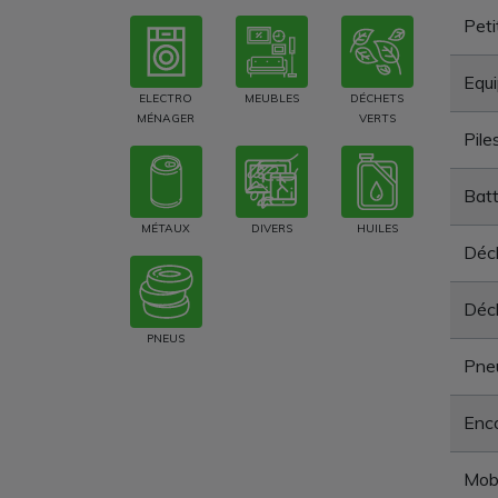
Peti
Equi
ELECTRO
MEUBLES
DÉCHETS
MÉNAGER
VERTS
Pile
Batt
MÉTAUX
DIVERS
HUILES
Déch
Déc
PNEUS
Pne
Enc
Mobi