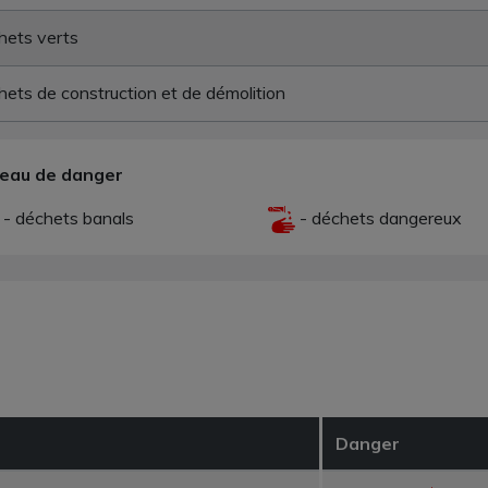
hets verts
ets de construction et de démolition
veau de danger
- déchets banals
- déchets dangereux
Danger