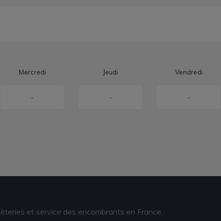
Mercredi
Jeudi
Vendredi
-
-
-
hèteries et service des encombrants en France.