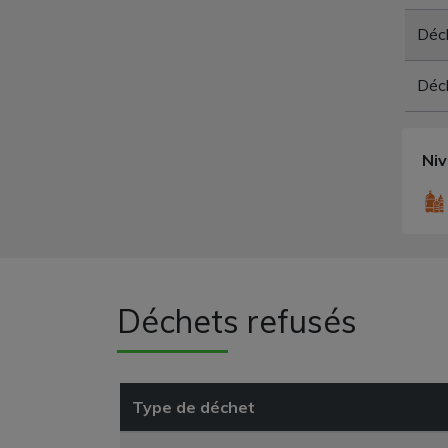
Déc
Déch
Ni
Déchets refusés
Type de déchet