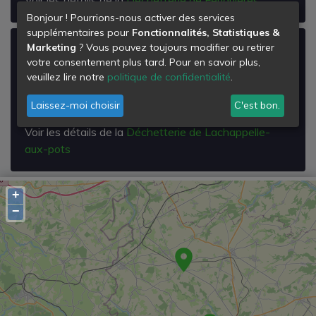
Bonjour ! Pourrions-nous activer des services
supplémentaires pour
Fonctionnalités, Statistiques &
Marketing
? Vous pouvez toujours modifier ou retirer
Déchetterie de Lachappelle-aux-pots
votre consentement plus tard. Pour en savoir plus,
Rue de la Prairie
veuillez lire notre
politique de confidentialité
.
60650
Lachapelle-aux-Pots
Laissez-moi choisir
C'est bon.
Voir les détails de la
Déchetterie de Lachappelle-
aux-pots
+
−