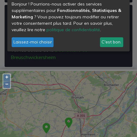
Bonjour ! Pourrions-nous activer des services
supplémentaires pour
Fonctionnalités, Statistiques &
Déchetterie de Breuschwickersheim
Marketing
? Vous pouvez toujours modifier ou retirer
votre consentement plus tard. Pour en savoir plus,
Rue de Hangenbieten
veuillez lire notre
politique de confidentialité
.
67112
Breuschwickersheim
Laissez-moi choisir
C'est bon.
Voir les détails de la
Déchetterie de
Breuschwickersheim
+
−