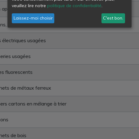
veuillez lire notre
politique de confidentialité
.
 appareils de production de froid
Laissez-moi choisir
C'est bon.
ns, dont appareils à tubes cathodiques
s électriques usagées
eries usagées
s fluorescents
hets de métaux ferreux
ers cartons en mélange à trier
tons
ets de bois