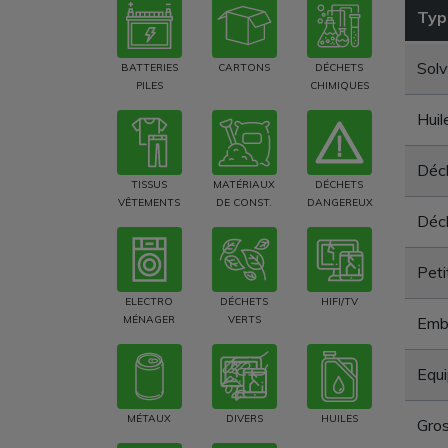
Typ
Solv
BATTERIES
CARTONS
DÉCHETS
PILES
CHIMIQUES
Huil
Déch
TISSUS
MATÉRIAUX
DÉCHETS
VÊTEMENTS
DE CONST.
DANGEREUX
Déch
Peti
ELECTRO
DÉCHETS
HIFI/TV
MÉNAGER
VERTS
Emba
Equi
MÉTAUX
DIVERS
HUILES
Gros