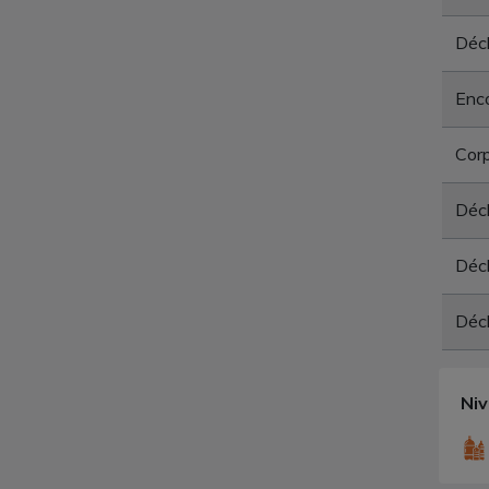
Déch
Enc
Corp
Déc
Déch
Déch
Ni