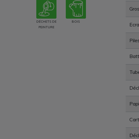
Gros
DÉCHETS DE
BOIS
Ecra
PEINTURE
Pile
Batt
Tube
Déc
Papi
Car
Déch