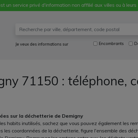
st un service privé d'information non affilié aux villes ou à leurs
Encombrants
D
Je veux des informations sur
gny 71150 : téléphone, 
ées sur la déchetterie de Demigny
s habits inutilisés, sachez que vous pouvez également les remet
rès les coordonnées de la déchetterie, figure l'ensemble des déc