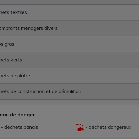
ets textiles
ombrants ménagers divers
s gras
hets verts
ets de plâtre
ets de construction et de démolition
veau de danger
- déchets banals
- déchets dangereux