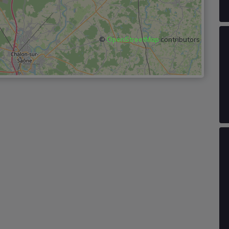
©
OpenStreetMap
contributors