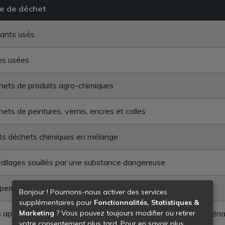
e de déchet
ants usés
es usées
ets de produits agro-chimiques
ets de peintures, vernis, encres et colles
ts déchets chimiques en mélange
llages souillés par une substance dangereuse
pements électriques et électroniques hors d'usage
Bonjour ! Pourrions-nous activer des services
supplémentaires pour
Fonctionnalités, Statistiques &
Marketing
? Vous pouvez toujours modifier ou retirer
 appareil à dominante métallique de type "blanc" pour les mén
votre consentement plus tard. Pour en savoir plus,