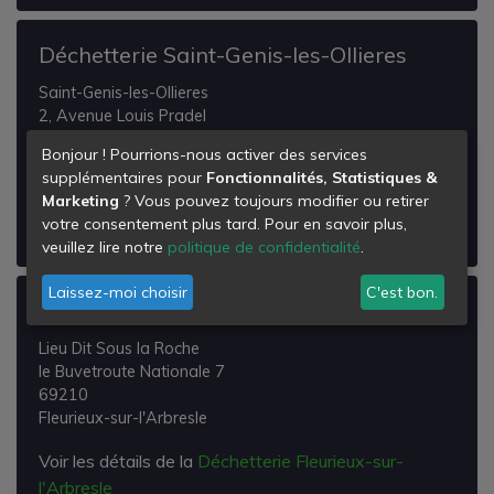
Déchetterie Saint-Genis-les-Ollieres
Saint-Genis-les-Ollieres
2, Avenue Louis Pradel
69290
Bonjour ! Pourrions-nous activer des services
Saint-Genis-les-Ollières
supplémentaires pour
Fonctionnalités, Statistiques &
Marketing
? Vous pouvez toujours modifier ou retirer
Voir les détails de la
Déchetterie Saint-Genis-les-
votre consentement plus tard. Pour en savoir plus,
Ollieres
veuillez lire notre
politique de confidentialité
.
Laissez-moi choisir
C'est bon.
Déchetterie Fleurieux-sur-l'Arbresle
Lieu Dit Sous la Roche
le Buvetroute Nationale 7
69210
Fleurieux-sur-l'Arbresle
Voir les détails de la
Déchetterie Fleurieux-sur-
l'Arbresle