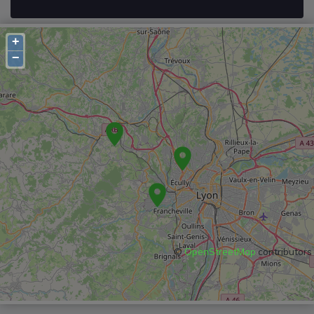
+
−
©
OpenStreetMap
contributors