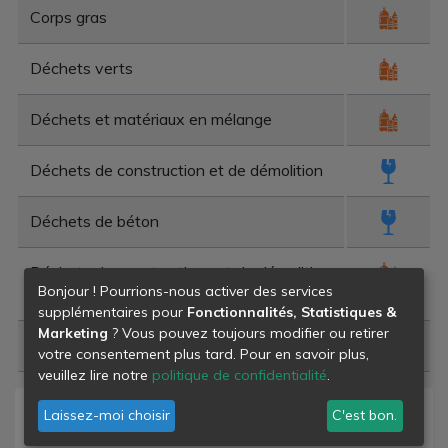
Corps gras
Déchets verts
Déchets et matériaux en mélange
Déchets de construction et de démolition
Déchets de béton
Déchets de constructions et de démolition
Bonjour ! Pourrions-nous activer des services
en mélange
supplémentaires pour
Fonctionnalités, Statistiques &
Marketing
? Vous pouvez toujours modifier ou retirer
Déchets de plâtre
votre consentement plus tard. Pour en savoir plus,
veuillez lire notre
politique de confidentialité
.
Laissez-moi choisir
C'est bon.
Niveau de danger