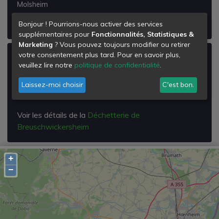
Molsheim
Voir les détails de la
Déchetterie de Molsheim
Bonjour ! Pourrions-nous activer des services
supplémentaires pour
Fonctionnalités, Statistiques &
Marketing
? Vous pouvez toujours modifier ou retirer
votre consentement plus tard. Pour en savoir plus,
Déchetterie de Breuschwickersheim
veuillez lire notre
politique de confidentialité
.
Rue de Hangenbieten
Laissez-moi choisir
C'est bon.
67112
Breuschwickersheim
Voir les détails de la
Déchetterie de
Breuschwickersheim
+
−