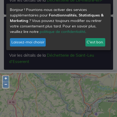
thelle
Bonjour ! Pourrions-nous activer des services
supplémentaires pour
Fonctionnalités, Statistiques &
Marketing
? Vous pouvez toujours modifier ou retirer
Déchetterie de Saint-Leu d'Esserent
votre consentement plus tard. Pour en savoir plus,
veuillez lire notre
politique de confidentialité
.
Zi du Renoir Rue Marcel Paul
60340
Laissez-moi choisir
C'est bon.
Saint-Leu-d'Esserent
Voir les détails de la
Déchetterie de Saint-Leu
d'Esserent
+
−