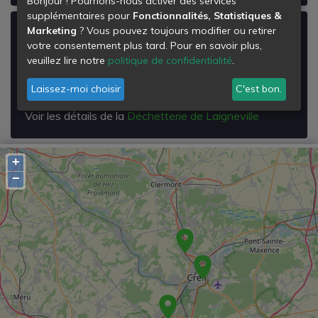
Bonjour ! Pourrions-nous activer des services
supplémentaires pour
Fonctionnalités, Statistiques &
Marketing
? Vous pouvez toujours modifier ou retirer
Déchetterie de Laigneville
votre consentement plus tard. Pour en savoir plus,
Rue Pierre et Marie Curie
veuillez lire notre
politique de confidentialité
.
60290
Laigneville
Laissez-moi choisir
C'est bon.
Voir les détails de la
Déchetterie de Laigneville
+
−