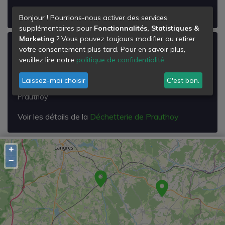
Voir les détails de la
Déchetterie de Fayl-billot
Bonjour ! Pourrions-nous activer des services
supplémentaires pour
Fonctionnalités, Statistiques &
Marketing
? Vous pouvez toujours modifier ou retirer
Déchetterie de Prauthoy
votre consentement plus tard. Pour en savoir plus,
veuillez lire notre
politique de confidentialité
.
Zi les Epinois Chanois
Rd 21
Laissez-moi choisir
C'est bon.
52190
Prauthoy
Voir les détails de la
Déchetterie de Prauthoy
+
−