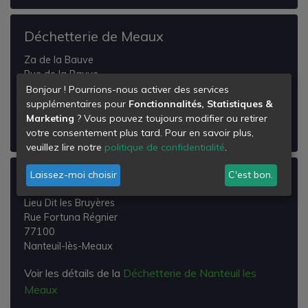
Déchetterie de Meaux
Za de la Bauve
Rue de la Bauve
77100
Bonjour ! Pourrions-nous activer des services
Meaux
supplémentaires pour
Fonctionnalités, Statistiques &
Marketing
? Vous pouvez toujours modifier ou retirer
Voir les détails de la
Déchetterie de Meaux
votre consentement plus tard. Pour en savoir plus,
veuillez lire notre
politique de confidentialité
.
Laissez-moi choisir
C'est bon.
Déchetterie de Nanteuil les Meaux
Lieu Dit les Bruyères
Rue Fortuna Régnier
77100
Nanteuil-lès-Meaux
Voir les détails de la
Déchetterie de Nanteuil les
Meaux