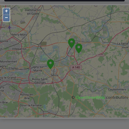
+
−
©
OpenStreetMap
contributors