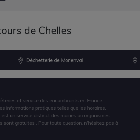
tours de Chelles
Déchetterie de Morienval
hèteries et service des encombrants en France.
s informations pratiques telles que les horaires,
est un service distinct des mairies ou organismes
s sont gratuites
. Pour toute question, n'hésitez pas à