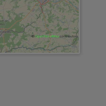
©
OpenStreetMap
contributors