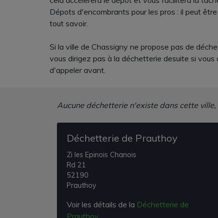
cela accélerera le dépôt et vous facilitera la tâch
Dépots d'encombrants pour les pros : il peut êtr
tout savoir.
Si la ville de Chassigny ne propose pas de déchet
vous dirigez pas à la déchetterie desuite si vou
d'appeler avant.
Aucune déchetterie n'existe dans cette ville,
Déchetterie de Prauthoy
Zi les Epinois Chanois
Rd 21
52190
Prauthoy
Voir les détails de la
Déchetterie de
Prauthoy