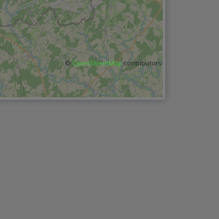
©
OpenStreetMap
contributors