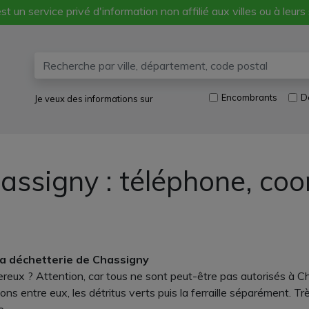
st un service privé d'information non affilié aux villes ou à leurs
Encombrants
D
Je veux des informations sur
assigny : téléphone, co
la déchetterie de Chassigny
ux ? Attention, car tous ne sont peut-être pas autorisés à Chass
s entre eux, les détritus verts puis la ferraille séparément. Tr