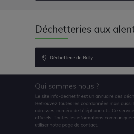
Déchetteries aux ale
Déchetterie de Rully
Qui sommes nous ?
Le site info-dechet.fr est un annuaire des déc
Retrouvez toutes les coordonnées mais aussi le
adresses, numéro de téléphone etc. Ce service 
officiels. Toutes les informations communiquée
utiliser notre page de contact.