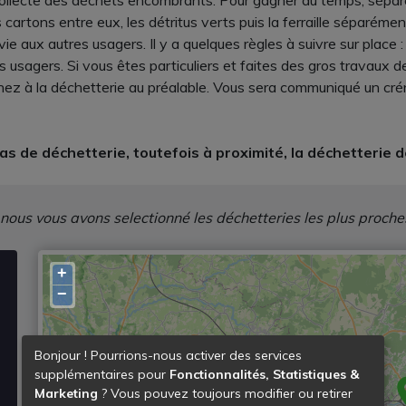
e collecte des déchets encombrants. Pour gagner du temps, sépa
rtons entre eux, les détritus verts puis la ferraille séparément
 vie aux autres usagers. Il y a quelques règles à suivre sur place
 usagers. Si vous êtes particuliers et faites des gros travaux d
z à la déchetterie au préalable. Vous sera communiqué un créne
s de déchetterie, toutefois à proximité, la déchetterie de
 nous vous avons selectionné les déchetteries les plus proche
+
−
Bonjour ! Pourrions-nous activer des services
supplémentaires pour
Fonctionnalités, Statistiques &
Marketing
? Vous pouvez toujours modifier ou retirer