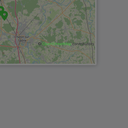
©
OpenStreetMap
contributors