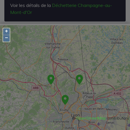
Voir les détails de la
Déchetterie Champagne-au-
Mont-d'Or
+
−
©
OpenStreetMap
contributors