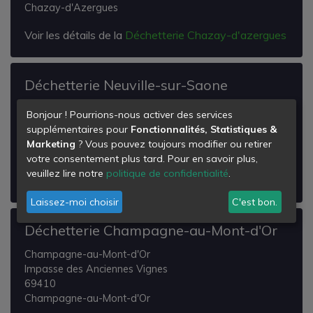
Chazay-d'Azergues
Voir les détails de la
Déchetterie Chazay-d'azergues
Déchetterie Neuville-sur-Saone
Neuville-sur-Saone
Bonjour ! Pourrions-nous activer des services
Avenue des Freres Lumiere
supplémentaires pour
Fonctionnalités, Statistiques &
69250
Marketing
? Vous pouvez toujours modifier ou retirer
Neuville-sur-Saône
votre consentement plus tard. Pour en savoir plus,
veuillez lire notre
politique de confidentialité
.
Voir les détails de la
Déchetterie Neuville-sur-Saone
Laissez-moi choisir
C'est bon.
Déchetterie Champagne-au-Mont-d'Or
Champagne-au-Mont-d'Or
Impasse des Anciennes Vignes
69410
Champagne-au-Mont-d'Or