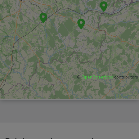
©
OpenStreetMap
contributors