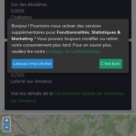
Zac des Moulières
52600
Chalindrey
Bonjour ! Pourrions-nous activer des services
Voir les détails de la
Déchetterie de Chalindrey
supplémentaires pour
Fonctionnalités, Statistiques &
Marketing
? Vous pouvez toujours modifier ou retirer
votre consentement plus tard. Pour en savoir plus,
Déchetterie Mobile de Varennes sur
veuillez lire notre
politique de confidentialité
.
Amance
Laissez-moi choisir
C'est bon.
Route de l'Ancienne Gare Sncf
52500
Laferté-sur-Amance
Voir les détails de la
Déchetterie Mobile de Varennes
sur Amance
+
−