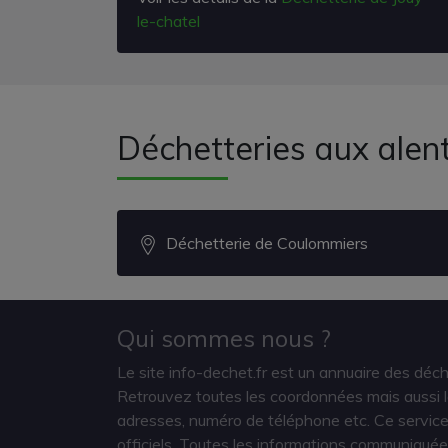
le-chatel
Déchetteries aux alent
Déchetterie de Coulommiers
Qui sommes nous ?
Le site info-dechet.fr est un annuaire des déc
Retrouvez toutes les coordonnées mais aussi le
adresses, numéro de téléphone etc. Ce service 
officiels. Toutes les informations communiquée