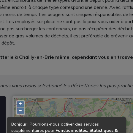
r vos encombrants de même types avant le départ pour la déchet
 même endroit, à chaque type correspond une benne. Avec l'afflue
z moins de temps. Les usagers sont uniques résponsables de le
t. Les employés sur place ne sont pas là pour vous aider à porte
, ne pas surcharger les conteneurs, ne pas récupérer des déchets
ser de gros volumes de déchets, il est préférable de prévenir a
 dépôt.
terie à Chailly-en-Brie même, cependant vous en trouver
 nous vous avons selectionné les déchetteries les plus proche
+
−
Bonjour ! Pourrions-nous activer des services
supplémentaires pour
Fonctionnalités, Statistiques &