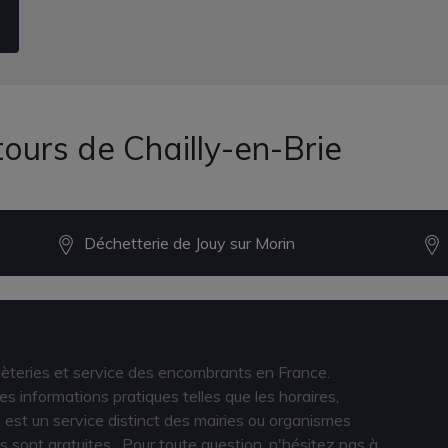
ours de Chailly-en-Brie
Déchetterie de Jouy sur Morin
hèteries et service des encombrants en France.
s informations pratiques telles que les horaires,
est un service distinct des mairies ou organismes
s sont gratuites
. Pour toute question, n'hésitez pas à