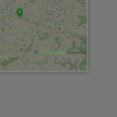
©
OpenStreetMap
contributors