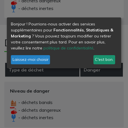
- déchets dangereux
- déchets inertes
Bonjour ! Pourrions-nous activer des services
supplémentaires pour
Fonctionnalités, Statistiques &
Marketing
? Vous pouvez toujours modifier ou retirer
Déchets refusés
votre consentement plus tard. Pour en savoir plus,
veuillez lire notre
politique de confidentialité
.
Laissez-moi choisir
C'est bon.
Type de déchet
Danger
Niveau de danger
- déchets banals
- déchets dangereux
- déchets inertes