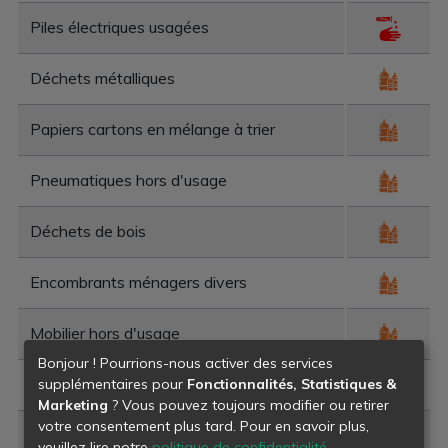
Piles électriques usagées
Déchets métalliques
Papiers cartons en mélange à trier
Pneumatiques hors d'usage
Déchets de bois
Encombrants ménagers divers
Mobilier hors d'usage
Bonjour ! Pourrions-nous activer des services
Déchets verts
supplémentaires pour
Fonctionnalités, Statistiques &
Marketing
? Vous pouvez toujours modifier ou retirer
votre consentement plus tard. Pour en savoir plus,
Déchets de béton
veuillez lire notre
politique de confidentialité
.