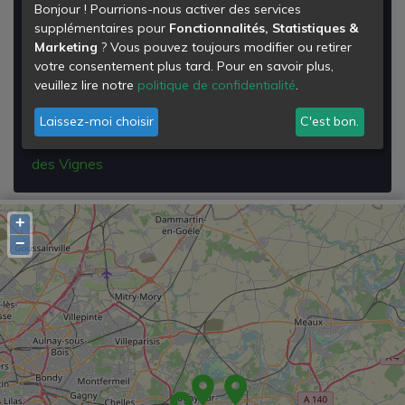
Bonjour ! Pourrions-nous activer des services
Vignes
supplémentaires pour
Fonctionnalités, Statistiques &
Marketing
? Vous pouvez toujours modifier ou retirer
3 rue du Grand Pommeraye
votre consentement plus tard. Pour en savoir plus,
Z.A. La Courtillière
veuillez lire notre
politique de confidentialité
.
77400
Saint-Thibault-des-Vignes
Laissez-moi choisir
C'est bon.
Voir les détails de la
Déchetterie de Saint Thibault
des Vignes
+
−