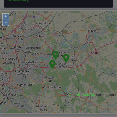
+
−
©
OpenStreetMap
contributors