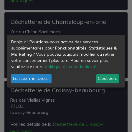
des Vignes
Déchetterie de Chanteloup-en-brie
Zac du Chêne Saint Fiacre
8 Rue des Temps Modernes
Bonjour ! Pourrions-nous activer des services
77600
supplémentaires pour
Fonctionnalités, Statistiques &
Chanteloup-en-Brie
Marketing
? Vous pouvez toujours modifier ou retirer
votre consentement plus tard. Pour en savoir plus,
Voir les détails de la
Déchetterie de Chanteloup-en-
veuillez lire notre
politique de confidentialité
.
brie
Laissez-moi choisir
C'est bon.
Déchetterie de Croissy-beaubourg
Rue des Vieilles Vignes
77183
Croissy-Beaubourg
Voir les détails de la
Déchetterie de Croissy-
beaubourg