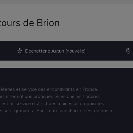
tours de Brion
Déchetterie Autun (nouvelle)
hèteries et service des encombrants en France.
s informations pratiques telles que les horaires,
est un service distinct des mairies ou organismes
s sont gratuites
. Pour toute question, n'hésitez pas à