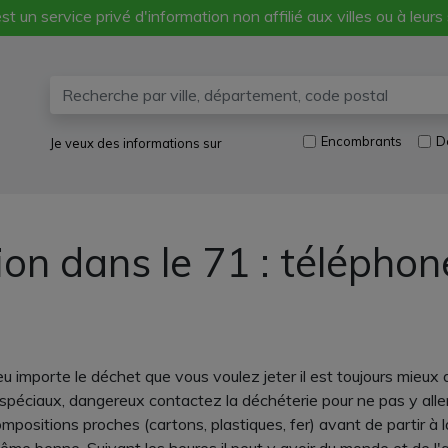
st un service privé d'information non affilié aux villes ou à leurs
Encombrants
D
Je veux des informations sur
ion dans le 71 : télépho
mporte le déchet que vous voulez jeter il est toujours mieux d
péciaux, dangereux contactez la déchéterie pour ne pas y aller p
positions proches (cartons, plastiques, fer) avant de partir à l