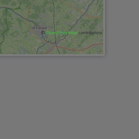
©
OpenStreetMap
contributors