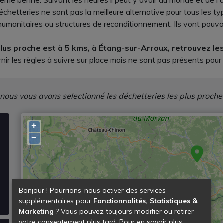
même benne. Suivant les heures il peut y avoir du monde et de l'
échetteries ne sont pas la meilleure alternative pour tous les
manitaires ou structures de reconditionnement. Ils vont pouvoir
 plus proche est à 5 kms, à Étang-sur-Arroux, retrouvez le
nir les règles à suivre sur place mais ne sont pas présents pour
 nous vous avons selectionné les déchetteries les plus proche
+
−
Bonjour ! Pourrions-nous activer des services
supplémentaires pour
Fonctionnalités, Statistiques &
Marketing
? Vous pouvez toujours modifier ou retirer
votre consentement plus tard. Pour en savoir plus,