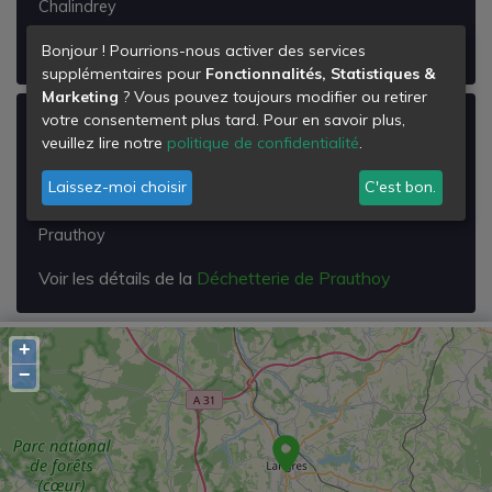
Chalindrey
Voir les détails de la
Déchetterie de Chalindrey
Bonjour ! Pourrions-nous activer des services
supplémentaires pour
Fonctionnalités, Statistiques &
Marketing
? Vous pouvez toujours modifier ou retirer
votre consentement plus tard. Pour en savoir plus,
Déchetterie de Prauthoy
veuillez lire notre
politique de confidentialité
.
Zi les Epinois Chanois
Laissez-moi choisir
C'est bon.
Rd 21
52190
Prauthoy
Voir les détails de la
Déchetterie de Prauthoy
+
−