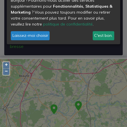
Bonjour ! Pourrions-nous activer des services
Déchetterie de Saint-martin-en-bresse
supplémentaires pour
Fonctionnalités, Statistiques &
Marketing
? Vous pouvez toujours modifier ou retirer
Za Quarts
votre consentement plus tard. Pour en savoir plus,
71620
veuillez lire notre
politique de confidentialité
.
Saint-Martin-en-Bresse
Laissez-moi choisir
C'est bon.
Voir les détails de la
Déchetterie de Saint-martin-en-
bresse
+
−