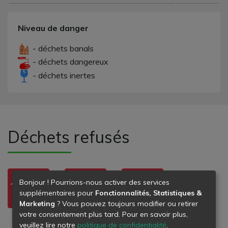
Niveau de danger
- déchets banals
- déchets dangereux
- déchets inertes
Déchets refusés
Bonjour ! Pourrions-nous activer des services
supplémentaires pour
Fonctionnalités, Statistiques &
Marketing
? Vous pouvez toujours modifier ou retirer
votre consentement plus tard. Pour en savoir plus,
CARTONS
TISSUS
DÉCHETS DE
VÊTEMENTS
PEINTURE
veuillez lire notre
politique de confidentialité
.