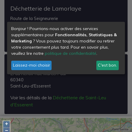
Déchetterie de Lamorlaye
Route de la Seigneurerie
60260
Bonjour ! Pourrions-nous activer des services
Lamorlaye
supplémentaires pour
Fonctionnalités, Statistiques &
Marketing
? Vous pouvez toujours modifier ou retirer
Voir les détails de la
Déchetterie de Lamorlaye
votre consentement plus tard. Pour en savoir plus,
veuillez lire notre
politique de confidentialité
.
Déchetterie de Saint-Leu d'Esserent
Laissez-moi choisir
C'est bon.
Zi du Renoir Rue Marcel Paul
60340
Saint-Leu-d'Esserent
Voir les détails de la
Déchetterie de Saint-Leu
d'Esserent
+
−