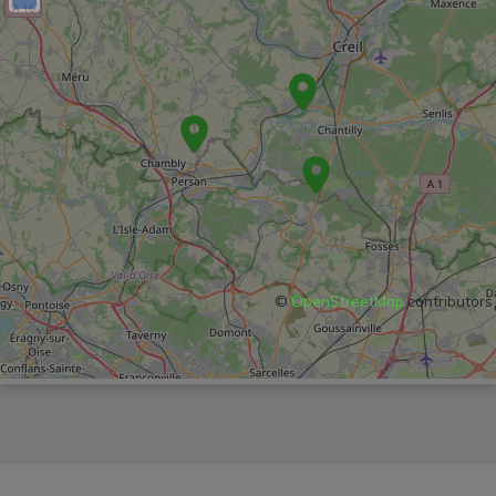
©
OpenStreetMap
contributors