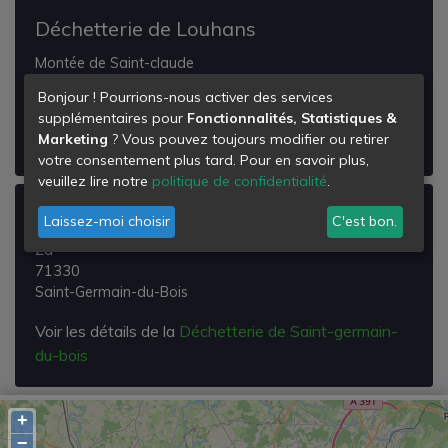
Déchetterie de Louhans
Montée de Saint-claude
71500
Bonjour ! Pourrions-nous activer des services
Louhans
supplémentaires pour
Fonctionnalités, Statistiques &
Marketing
? Vous pouvez toujours modifier ou retirer
Voir les détails de la
Déchetterie de Louhans
votre consentement plus tard. Pour en savoir plus,
veuillez lire notre
politique de confidentialité
.
Déchetterie de Saint-germain-du-bois
Laissez-moi choisir
C'est bon.
Za
71330
Saint-Germain-du-Bois
Voir les détails de la
Déchetterie de Saint-germain-
du-bois
+
−