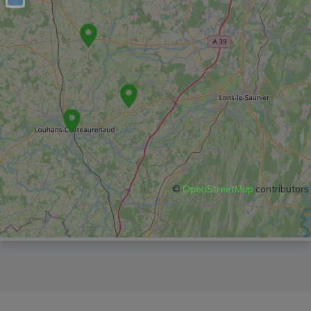
©
OpenStreetMap
contributors