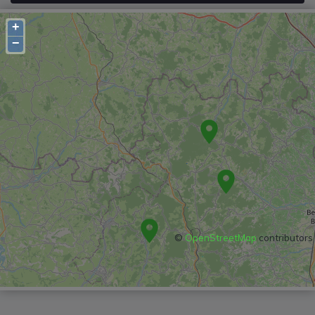
+
−
©
OpenStreetMap
contributors