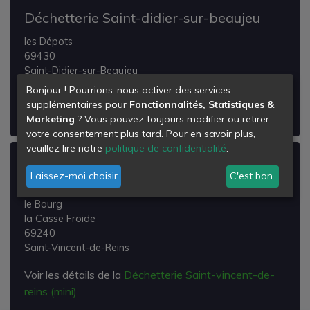
Déchetterie Saint-didier-sur-beaujeu
les Dépots
69430
Saint-Didier-sur-Beaujeu
Bonjour ! Pourrions-nous activer des services
Voir les détails de la
Déchetterie Saint-didier-sur-
supplémentaires pour
Fonctionnalités, Statistiques &
beaujeu
Marketing
? Vous pouvez toujours modifier ou retirer
votre consentement plus tard. Pour en savoir plus,
veuillez lire notre
politique de confidentialité
.
Déchetterie Saint-vincent-de-reins
Laissez-moi choisir
C'est bon.
(mini)
le Bourg
la Casse Froide
69240
Saint-Vincent-de-Reins
Voir les détails de la
Déchetterie Saint-vincent-de-
reins (mini)