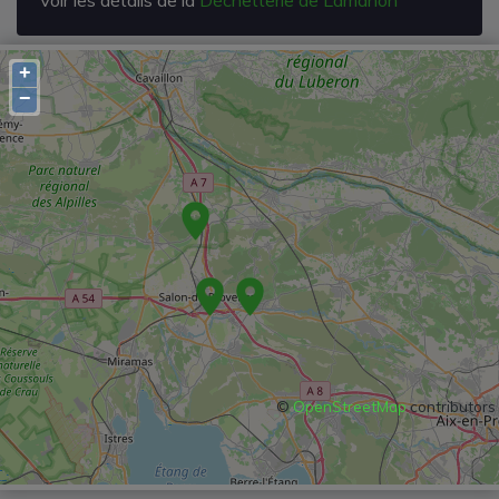
+
−
©
OpenStreetMap
contributors