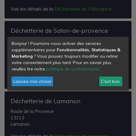
Voir les détails de la
Déchetterie de Pélissanne
Déchetterie de Salon-de-provence
les Milanis
Bonjour ! Pourrions-nous activer des services
Route de Marseille
supplémentaires pour
Fonctionnalités, Statistiques &
13300
Marketing
? Vous pouvez toujours modifier ou retirer
Salon-de-Provence
votre consentement plus tard. Pour en savoir plus,
veuillez lire notre
politique de confidentialité
.
Voir les détails de la
Déchetterie de Salon-de-
provence
Laissez-moi choisir
C'est bon.
Déchetterie de Lamanon
Route de la Provence
13113
Lamanon
Voir les détails de la
Déchetterie de Lamanon