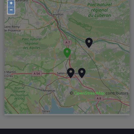
+
−
©
OpenStreetMap
contributors