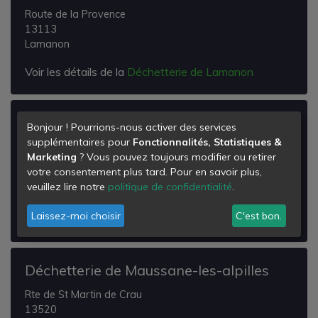
Route de la Provence
13113
Lamanon
Voir les détails de la
Déchetterie de Lamanon
Déchetterie de Mollégès
Bonjour ! Pourrions-nous activer des services
supplémentaires pour
Fonctionnalités, Statistiques &
Quartier de l'Eguille
Marketing
? Vous pouvez toujours modifier ou retirer
Chemin du Mas Robin
votre consentement plus tard. Pour en savoir plus,
13940
veuillez lire notre
politique de confidentialité
.
Mollégès
Laissez-moi choisir
C'est bon.
Voir les détails de la
Déchetterie de Mollégès
Déchetterie de Maussane-les-alpilles
Rte de St Martin de Crau
13520