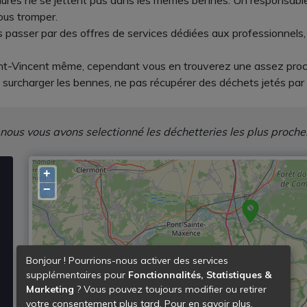
s ordures ne se jettent pas dans les mêmes bennes. Un responsa
ous tromper.
ois passer par des offres de services dédiées aux professionnels,
int-Vincent même, cependant vous en trouverez une assez proch
s surcharger les bennes, ne pas récupérer des déchets jetés par
 nous vous avons selectionné les déchetteries les plus proche
+
−
Bonjour ! Pourrions-nous activer des services
supplémentaires pour
Fonctionnalités, Statistiques &
Marketing
? Vous pouvez toujours modifier ou retirer
votre consentement plus tard. Pour en savoir plus,