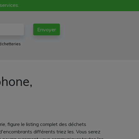
 services.
Envoyer
échetteries
phone,
e, figure le listing complet des déchets
d'encombrants différents triez les. Vous serez