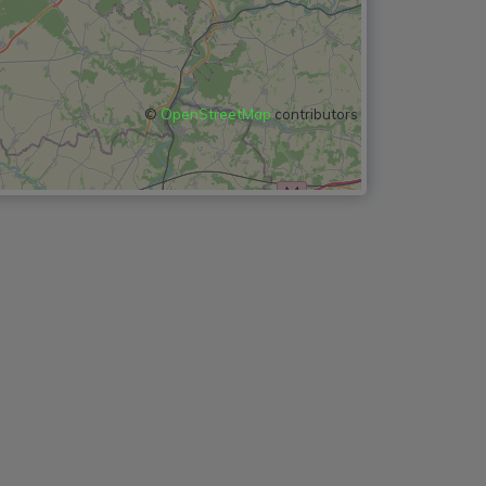
©
OpenStreetMap
contributors