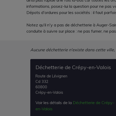
ainsi plus rapide une fois là-bas car toutes le
informations, posez-lui la question pour ne pas v
Dépots d'ordures pour les sociétés : il faut parf
Notez qu'il n'y a pas de déchetterie à Auger-Sa
conduite à suivre sur place : ne pas fumer, ne pa
Aucune déchetterie n'existe dans cette ville,
Déchetterie de Crépy-en-Valois
Route de Lévignen
Cd 332
60800
Crépy-en-Valois
Voir les détails de la
Déchetterie de Crépy-
en-Valois