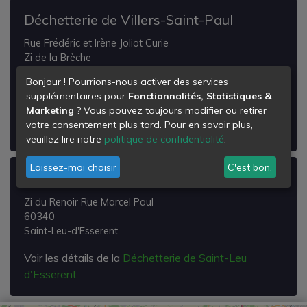
Déchetterie de Villers-Saint-Paul
Rue Frédéric et Irène Joliot Curie
Zi de la Brèche
60870
Bonjour ! Pourrions-nous activer des services
Rieux
supplémentaires pour
Fonctionnalités, Statistiques &
Marketing
? Vous pouvez toujours modifier ou retirer
Voir les détails de la
Déchetterie de Villers-Saint-
votre consentement plus tard. Pour en savoir plus,
Paul
veuillez lire notre
politique de confidentialité
.
Laissez-moi choisir
C'est bon.
Déchetterie de Saint-Leu d'Esserent
Zi du Renoir Rue Marcel Paul
60340
Saint-Leu-d'Esserent
Voir les détails de la
Déchetterie de Saint-Leu
d'Esserent