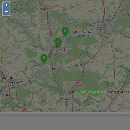
+
−
©
OpenStreetMap
contributors