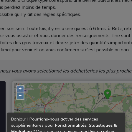
ndroit, à chaque type correspond une benne. Suivant les heures 
us perdrez moins de temps.
ssible qu'il y ait des règles spécifiques.
n son sein. Toutefois, il y en a une qui est à 6 kms, à Betz, re
pour vous assister et vous donner des renseignements, il ne son
et faites des gros travaux et devez jeter des quantités importa
imal pour venir et on vous confirmera si c'est possible ou non.
 nous vous avons selectionné les déchetteries les plus proche
+
−
Bonjour ! Pourrions-nous activer des services
supplémentaires pour
Fonctionnalités, Statistiques &
Marketing
? Vous pouvez toujours modifier ou retirer