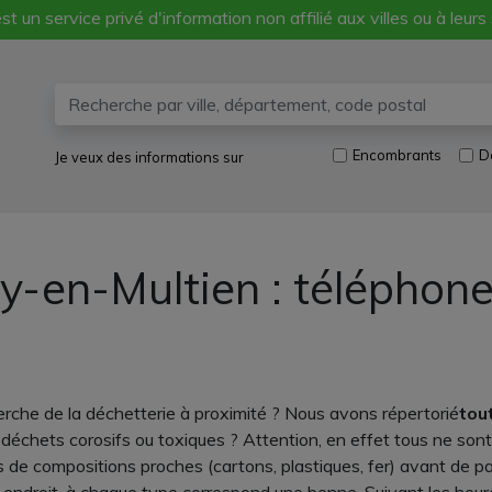
st un service privé d'information non affilié aux villes ou à leurs
Encombrants
D
Je veux des informations sur
y-en-Multien : téléphon
rche de la déchetterie à proximité ? Nous avons répertorié
tou
échets corosifs ou toxiques ? Attention, en effet tous ne sont
s de compositions proches (cartons, plastiques, fer) avant de pa