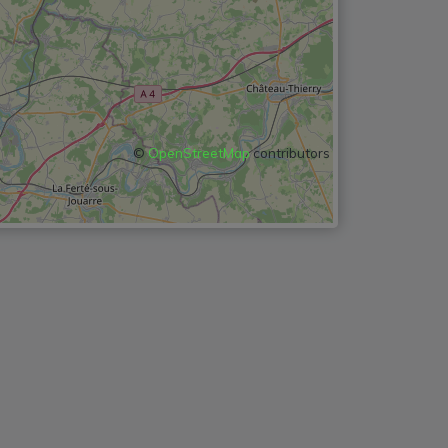
©
OpenStreetMap
contributors