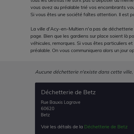
tous les détritus ne sont pas à déposer au même e
vous avez au préalable trié vos encombrants vo
Si vous êtes une société faîtes attention. Il est po
La ville d'Acy-en-Multien n'a pas de déchetterie e
page. Bien que les gardiens sur place soient là 
véhicules, remorques. Si vous êtes particuliers 
préalable. On vous communiquera alors un jour opt
Aucune déchetterie n'existe dans cette ville,
Déchetterie de Betz
Rue Bauxis Lagrave
60620
Betz
Voir les détails de la
Déchetterie de Betz