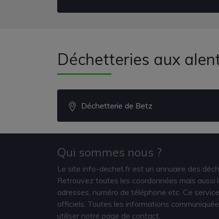
Déchetteries aux alen
Déchetterie de Betz
Qui sommes nous ?
Le site info-dechet.fr est un annuaire des déc
Retrouvez toutes les coordonnées mais aussi le
adresses, numéro de téléphone etc. Ce service 
officiels. Toutes les informations communiquée
utiliser notre page de contact.