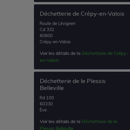
Déchetterie de Crépy-en-Valois
Route de Lévignen
Cd 332
60800
Crépy-en-Valois
Voir les détails de la
Déchetterie de Crépy-
en-Valois
Déchetterie de le Plessis
Belleville
Rd 100
60330
Ève
Voir les détails de la
Déchetterie de le
Plessis Belleville