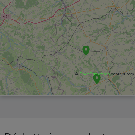
©
OpenStreetMap
contributors