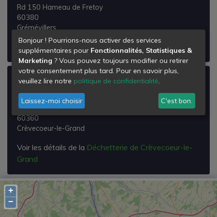
Rd 150 Hameau de Fretoy
60380
Grémévillers
Bonjour ! Pourrions-nous activer des services
Voir les détails de la
Déchetterie de Grémevillers
supplémentaires pour
Fonctionnalités, Statistiques &
Marketing
? Vous pouvez toujours modifier ou retirer
votre consentement plus tard. Pour en savoir plus,
Déchetterie de Crèvecoeur-le-Grand
veuillez lire notre
politique de confidentialité
.
Route de Breteuil
Laissez-moi choisir
C'est bon.
Zi Parquet d'Alouettes
60360
Crèvecoeur-le-Grand
Voir les détails de la
Déchetterie de Crèvecoeur-le-
Grand
+
−