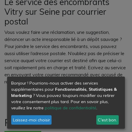
Le service des encombrants
Vitry sur Seine par courrier
postal
Vous voulez faire une réclamation, une suggestion,
dénoncer un acte irresponsable lié à un dépôt sauvage ?
Pour joindre le service des encombrants, vous pouvez
aussi utiliser l’adresse postale. N’oubliez pas de préciser le
service auquel votre courrier est destiné afin que celui-ci
soit rapidement pris en charge et traité. Ecrivez au service
en envoyant votre courrier recommandé avec accusé de
réception à l’adresse ci-dessous :
Bonjour ! Pourrions-nous activer des services
supplémentaires pour
Fonctionnalités, Statistiques &
Hôtel de ville Vitry-sur-Seine
Marketing
? Vous pouvez toujours modifier ou retirer
2, av. Youri-Gagarine
votre consentement plus tard. Pour en savoir plus,
94400 Vitry-sur-Seine
veuillez lire notre
politique de confidentialité
.
Réseaux sociaux
Laissez-moi choisir
C'est bon.